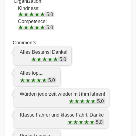
Organization:
Kindness:
5.0
Competence:
5.0
Comments:
Alles Bestens! Danke!
5.0
Alles top....
5.0
Würden jederzeit wieder mit ihm fahren!
5.0
Klasse Fahrer und klasse Fahrt. Danke
5.0
Perfect service.