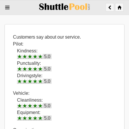
Customers say about our service.
Pilot:
Kindness:
5.0
Punctuality:
5.0
Drivingstyle:
5.0
Vehicle:
Cleanliness:
5.0
Equipment:
5.0