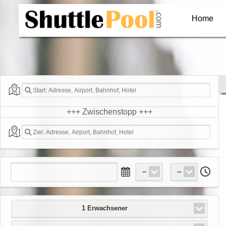
<
Home
+++ Zwischenstopp +++
--
--
1 Erwachsener