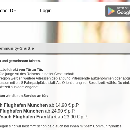
che: DE
Login
ommunity-Shuttle
n und gemeinsam fahren.
bel direkt von Tür zu Tür.
e junge Art des Reisens in netter Gesellschaft.
Zielregion werden weitere Adressen geplant und Mitreisende aufgenommen oder abges
en mit bis 8 Fahrgastplätze statt. Als Orientierung zur Bestellzeit, wählst Du ein
ftszeit aus dem Angebot.
ten wir diesen Service an für:
ch Flughafen München
ab 14,90 € p.P.
 Flughafen München
ab 24,90 € p.P.
nach Flughafen Frankfurt
ab 23,90 € p.P.
egen sind wir bestimmt schon bald auch bei Ihnen mit dem Communityshuttle.