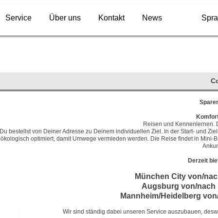
Service
Über uns
Kontakt
News
Spra
C
Spare
Komforta
Reisen und Kennenlernen. Di
Du bestellst von Deiner Adresse zu Deinem individuellen Ziel. In der Start- und 
ökologisch optimiert, damit Umwege vermieden werden. Die Reise findet in Mini-Buss
Ankun
Derzeit bie
München City von/na
Augsburg von/nach
Mannheim/Heidelberg von/
Wir sind ständig dabei unseren Service auszubauen, desw